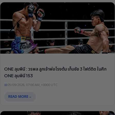
ONE ลุมพินี : วรพล ลูกเจ้าพ่อโรงต้ม เก็บชัย 3 ไฟต์ติด ในศึก
ONE ลุมพินี 153
📅
05/09/2026, 07:00 AM, +0000 UTC
READ MORE
→