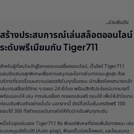
...อ่านเพิ่มเติม
สร้างประสบการณ์เล่นสล็อตออนไลน์
ระดับพรีเมียมกับ Tiger711
สำหรับผู้ที่สนใจเข้าสู่โลกของเกมสล็อตออนไลน์, เว็บไซต์ Tiger711
มอบข้อเสนอสุดพิเศษเพื่อความสนุกและโอกาสในการชนะสูงสุด ด้วย
บริการที่รวดเร็วและความปลอดภัยในทุกขั้นตอน นักเสี่ยงโชคสามารถเข้า
เล่นเกมสล็อตได้ง่าย ๆ ตลอด 24 ชั่วโมง พร้อมสิทธิประโยชน์มากมายที่
พร้อมมอบให้ เช่น การเล่นสล็อต ทดลองเล่นฟรี ถอนได้ เพื่อให้เข้าใจเกม
ก่อนเดิมพันจริงอย่างมั่นใจ นอกจากนี้ ยังมีโปรโมชั่นเครดิตฟรี 100
ถอนได้ 300 ที่สร้างแรงบันดาลใจให้กับนักเดิมพันทุกระดับ
หนึ่งในจุดเด่นของ Tiger711 คือ ฟีเจอร์พิเศษที่ช่วยเพิ่มโอกาสชนะ เช่น
ระบบหมุนอัตโนมัติ (Auto-play), ฟีเจอร์โบนัสแจ็คพอต, และโหมดเกม