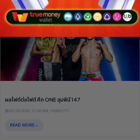
READ MORE
→
ผลไฟต์ต่อไฟต์ ศึก ONE ลุมพินี 147
📅
03/20/2026, 07:00 AM, +0000 UTC
READ MORE
→