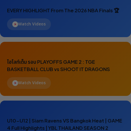
EVERY HIGHLIGHT From The 2026 NBA Finals 🏆
Watch Videos
ไฮไลท์เต็ม รอบ PLAYOFFS GAME 2 : TGE
BASKETBALL CLUB vs SHOOT IT DRAGONS
Watch Videos
U10-U12 | Siam Ravens VS Bangkok Heat | GAME
4 Full Highlights | YBL THAILAND SEASON 2